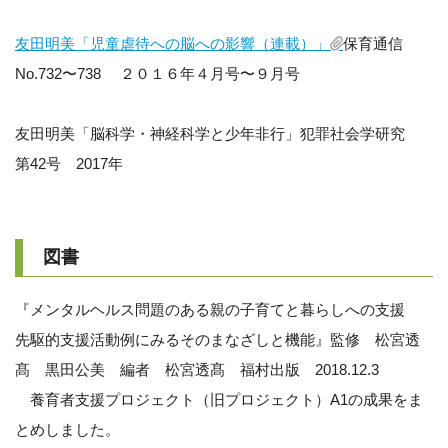
友田明美「児童虐待への脳への影響（連載）」
保育通信
No.732〜738 ２０１６年４月号〜９月号
友田明美「脳科学・神経科学と少年非行」犯罪社会学研究
第42号 2017年
図書
『メンタルヘルス問題のある親の子育てと暮らしへの支援
先駆的支援活動例にみるそのまなざしと機能』監修 松宮透
髙 黒田公美 編者 松宮透髙 福村出版 2018.12.3
養育者支援プロジェクト（旧プロジェクト）A1の成果をま
とめしました。