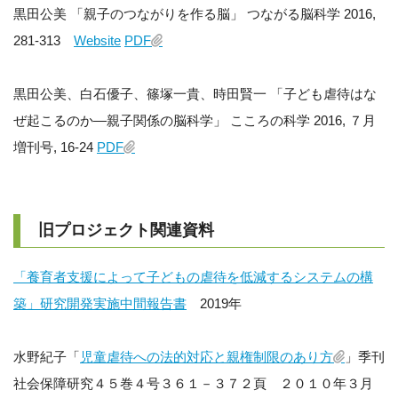
黒田公美 「親子のつながりを作る脳」 つながる脳科学 2016,
281-313
Website
PDF
黒田公美、白石優子、篠塚一貴、時田賢一 「子ども虐待はな
ぜ起こるのか―親子関係の脳科学」 こころの科学 2016, ７月
増刊号, 16-24
PDF
旧プロジェクト関連資料
「養育者支援によって子どもの虐待を低減するシステムの構
築」研究開発実施中間報告書
2019年
水野紀子「
児童虐待への法的対応と親権制限のあり方
」季刊
社会保障研究４５巻４号３６１－３７２頁 ２０１０年３月